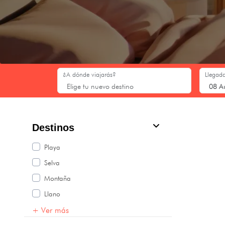
¿A dónde viajarás?
Llegada
Destinos
Playa
Selva
Montaña
Llano
+ Ver más