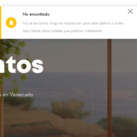
Blog
Soporte
Registra tu alojamiento
No encontrado
No se encontró ninguna habitación para este destino o hotel.
Aqui tienes otros hoteles que podrían interesarte.
ntos
s en Venezuela