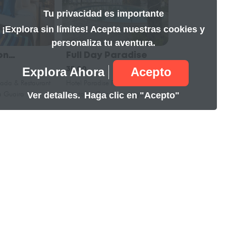
Tu privacidad es importante
¡Explora sin límites! Acepta nuestras cookies y
personaliza tu aventura.
on
Full Day Paradise
EXCURSIÓ
n
DE KAVAC 
Explora Ahora
Acepto
35.00
395.00
ada & Restaurant
Hotel Paradise Puerto la Cruz
Campamento 
a Guaira
Puerto La Cruz, Anzoátegui
Canaima, Bolív
Ver detalles.
Haga clic en "Acepto"
formación de
ontacto
soporte@lobbi.app
+14243295363