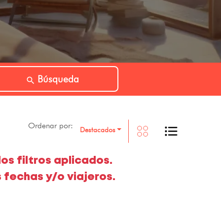
Búsqueda
Ordenar por:
Destacados
os filtros aplicados.
 fechas y/o viajeros.