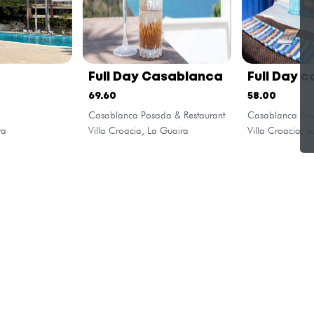
Full Day Casablanca
Full Day c
habitació
69.60
58.00
Casablanca Posada & Restaurant
Casablanca Pos
ra
Villa Croacia, La Guaira
Villa Croacia, L
Legal
Destinos Populares
In
C
Política de Privacidad
Canaima
Términos y Condiciones
Los Roques
Política de Cookies
Caracas