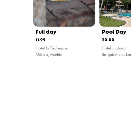
Full day
Pool Day
11.99
20.00
Hotel la Pedregosa
Hotel Jirahara
Mérida, Mérida
Barquisimeto, La
Sobre
¿Quiénes somos?
Síguenos
Instalar la aplicación