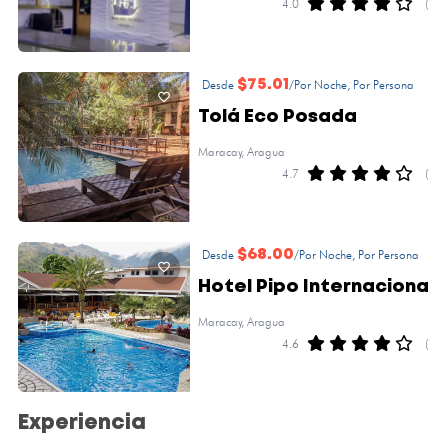
4.0
(1)
Desde
$75.01
/Por Noche, Por Persona
Tolá Eco Posada
Maracay, Aragua
4.7
(1)
Desde
$68.00
/Por Noche, Por Persona
Hotel Pipo Internacional
Maracay, Aragua
4.6
(1)
Experiencia