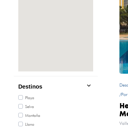
Des
Destinos
/Por
Playa
He
Selva
Ma
Montaña
Vall
Llano