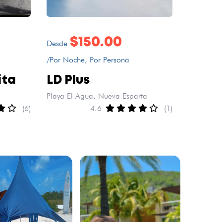
$150.00
Desde
/Por Noche, Por Persona
ita
LD Plus
Playa El Agua, Nueva Esparta
(6)
4.6
(1)