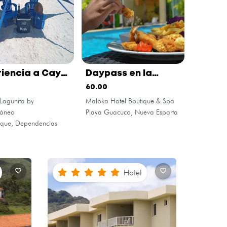
riencia a Cayo
Daypass en la
gua
piscina
60.00
Lagunita by
Maloka Hotel Boutique & Spa
ráneo
Playa Guacuco, Nueva Esparta
que, Dependencias
Hotel