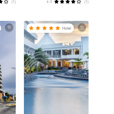
(1)
4.5
(1)
Hotel