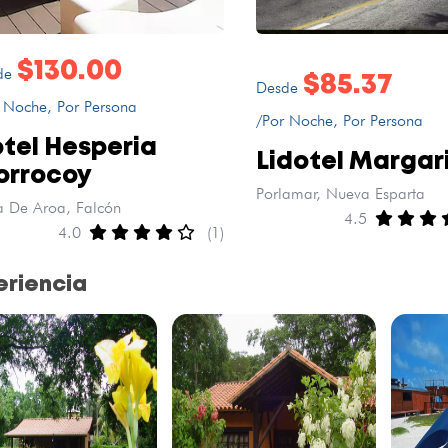
$130.00
de
$85.37
Desde
 Noche, Por Persona
/Por Noche, Por Persona
tel Hesperia
Lidotel Margar
orrocoy
Porlamar, Nueva Esparta
a De Aroa, Falcón
4.5
4.0
(1)
eriencia