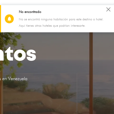
Blog
Soporte
Registra tu alojamiento
No encontrado
No se encontró ninguna habitación para este destino o hotel.
Aqui tienes otros hoteles que podrían interesarte.
ntos
s en Venezuela