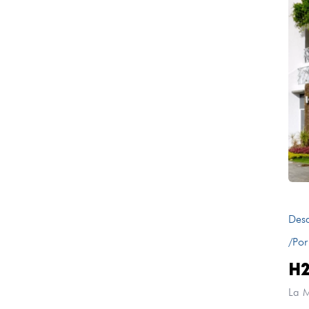
Des
/Por
H2
La M