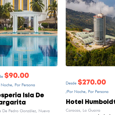
$90.00
de
$270.00
Desde
 Noche, Por Persona
/Por Noche, Por Persona
speria Isla De
Hotel Humbold
rgarita
Caracas, La Guaira
e De Pedro González, Nueva