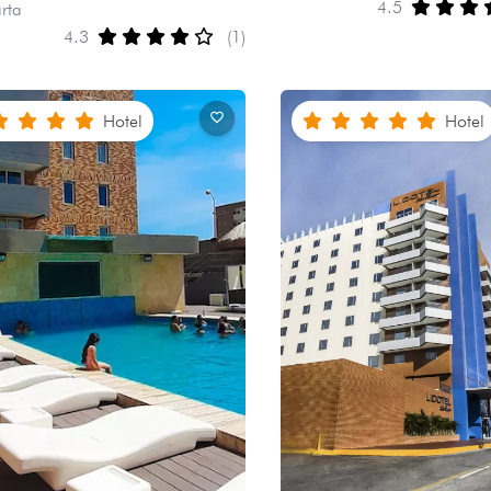
4.5
rta
4.3
(1)
Hotel
Hotel