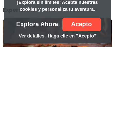
¡Explora sin límites! Acepta nuestras
cookies y personaliza tu aventura.
Experiencia
Explora Ahora
Acepto
Ver detalles.
Haga clic en "Acepto"
Full day
11.99
Hotel la Pedregosa
Mérida, Mérida