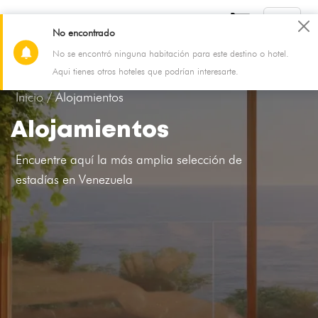
No encontrado
No se encontró ninguna habitación para este destino o hotel.
07 Aug - 08 Aug
2 Adultos, 0 Niño, 1 Habitación
Aqui tienes otros hoteles que podrían interesarte.
Inicio /
Alojamientos
Alojamientos
Encuentre aquí la más amplia selección de
estadías en Venezuela