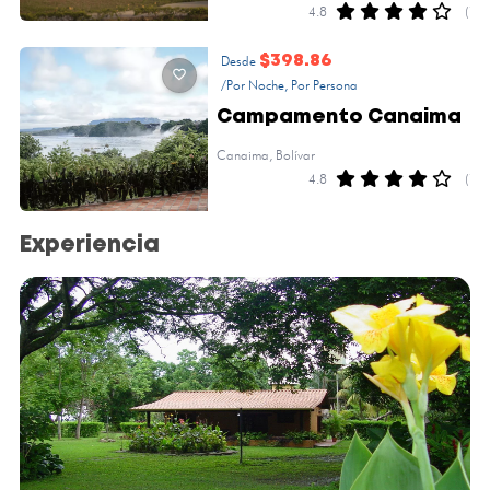
4.8
(1)
Desde
$398.86
/Por Noche, Por Persona
Campamento Canaima
Canaima, Bolívar
4.8
(1)
Experiencia