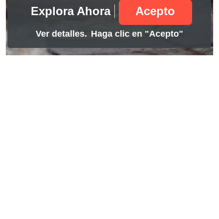
Explora Ahora
Acepto
Ver detalles.
Haga clic en "Acepto"
Full day
11.99
Hotel la Pedregosa
Mérida, Mérida
Síguenos