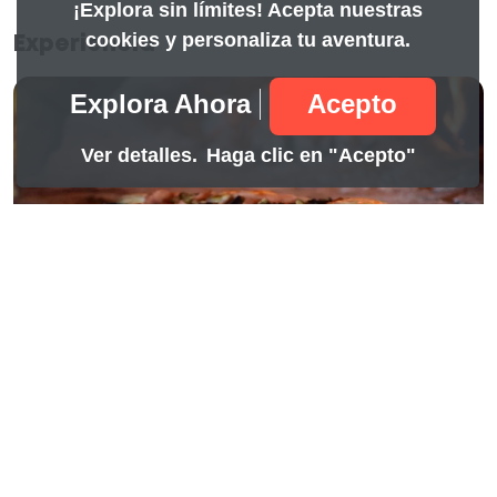
¡Explora sin límites! Acepta nuestras
cookies y personaliza tu aventura.
Experiencia
Explora Ahora
Acepto
Ver detalles.
Haga clic en "Acepto"
Full day
11.99
Hotel la Pedregosa
Mérida, Mérida