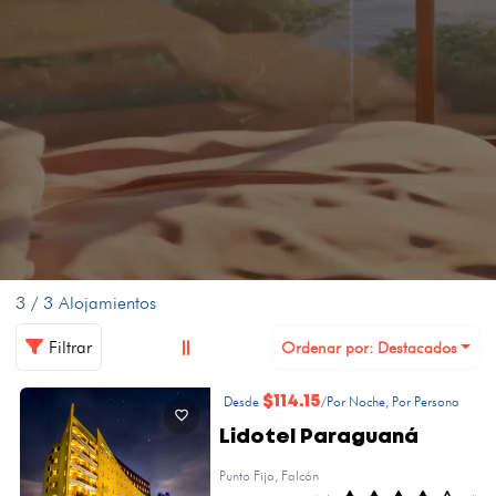
3
/ 3 Alojamientos
Filtrar
Ordenar por: Destacados
Desde
$114.15
/Por Noche, Por Persona
Lidotel Paraguaná
Punto Fijo, Falcón