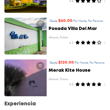
4.6
(1)
Desde
$60.00
/Por Noche, Por Persona
Posada Villa Del Mar
Adicora, Falcón
4.2
(1)
Desde
$120.00
/Por Noche, Por Persona
Merak Kite House
Adicora, Falcón
5.0
(1)
Experiencia